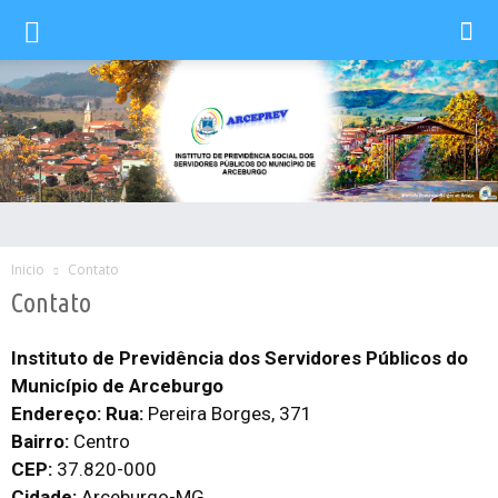
Inicio
Contato
Contato
Instituto de Previdência dos Servidores Públicos do
Município de Arceburgo
Endereço: Rua:
Pereira Borges, 371
Bairro:
Centro
CEP:
37.820-000
Cidade:
Arceburgo-MG